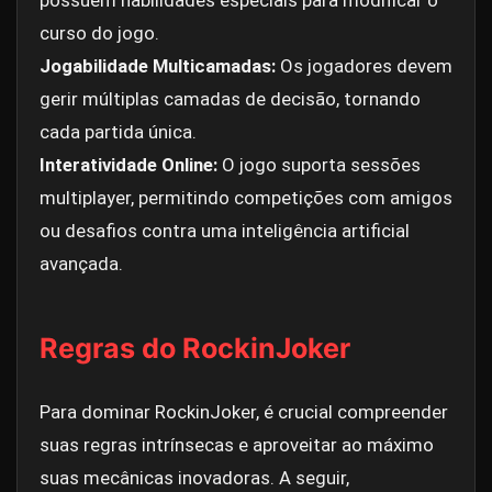
possuem habilidades especiais para modificar o
curso do jogo.
Jogabilidade Multicamadas:
Os jogadores devem
gerir múltiplas camadas de decisão, tornando
cada partida única.
Interatividade Online:
O jogo suporta sessões
multiplayer, permitindo competições com amigos
ou desafios contra uma inteligência artificial
avançada.
Regras do RockinJoker
Para dominar RockinJoker, é crucial compreender
suas regras intrínsecas e aproveitar ao máximo
suas mecânicas inovadoras. A seguir,