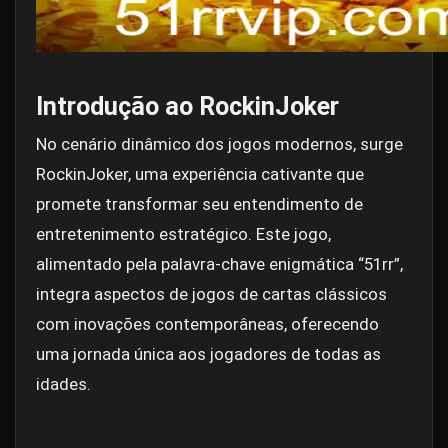
Introdução ao RockinJoker
No cenário dinâmico dos jogos modernos, surge
RockinJoker, uma experiência cativante que
promete transformar seu entendimento de
entretenimento estratégico. Este jogo,
alimentado pela palavra-chave enigmática “51rr”,
integra aspectos de jogos de cartas clássicos
com inovações contemporâneas, oferecendo
uma jornada única aos jogadores de todas as
idades.