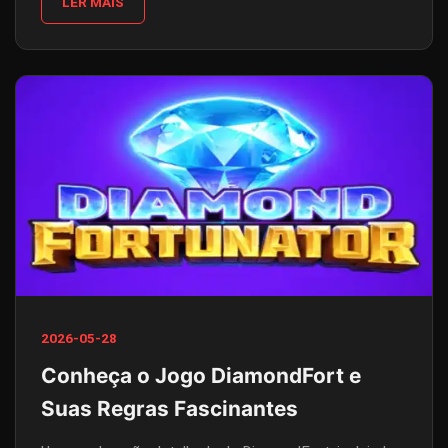
LER MAIS
2026-05-28
Conheça o Jogo DiamondFort e
Suas Regras Fascinantes