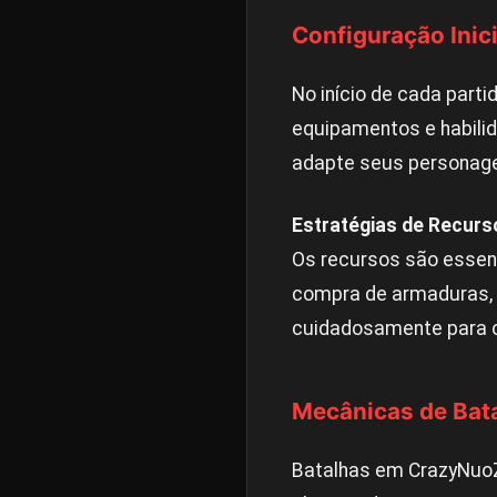
Configuração Inici
No início de cada par
equipamentos e habilid
adapte seus personagen
Estratégias de Recurs
Os recursos são essenc
compra de armaduras, 
cuidadosamente para o
Mecânicas de Bat
Batalhas em CrazyNuoZh