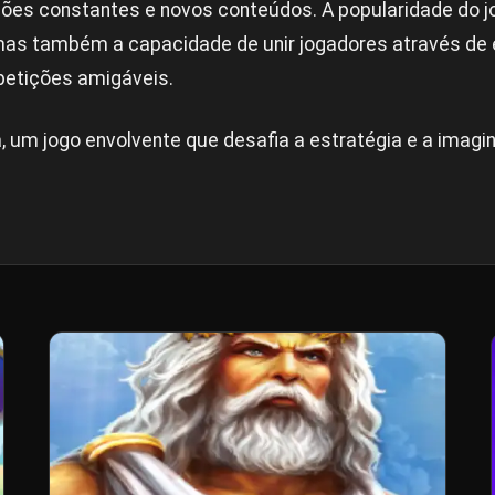
ões constantes e novos conteúdos. A popularidade do j
 mas também a capacidade de unir jogadores através de 
etições amigáveis.
 um jogo envolvente que desafia a estratégia e a ima