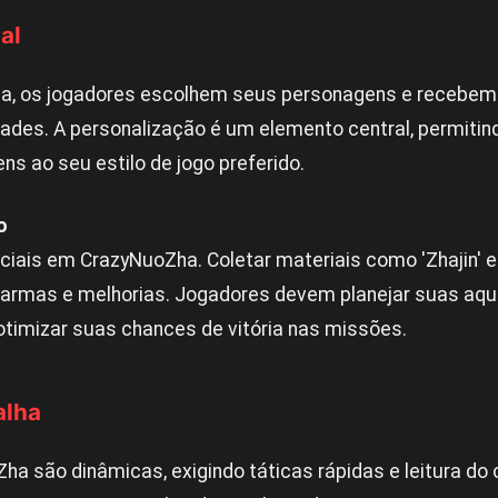
al
tida, os jogadores escolhem seus personagens e recebem
ades. A personalização é um elemento central, permitin
s ao seu estilo de jogo preferido.
o
iais em CrazyNuoZha. Coletar materiais como 'Zhajin' 
armas e melhorias. Jogadores devem planejar suas aqu
timizar suas chances de vitória nas missões.
alha
a são dinâmicas, exigindo táticas rápidas e leitura do 