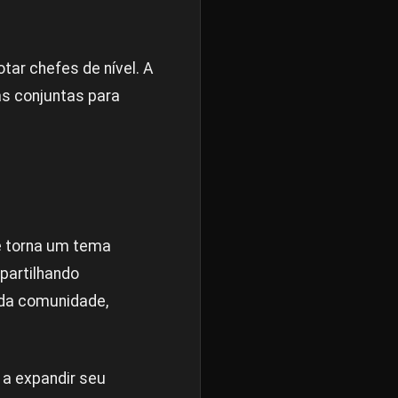
ar chefes de nível. A
as conjuntas para
e torna um tema
partilhando
 da comunidade,
 a expandir seu