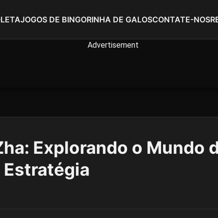
LETA
JOGOS DE BINGO
RINHA DE GALOS
CONTATE-NOS
R
ha: Explorando o Mundo 
 Estratégia