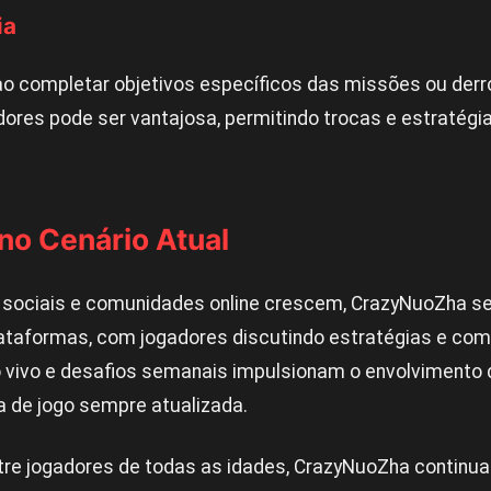
ia
 completar objetivos específicos das missões ou derrot
ores pode ser vantajosa, permitindo trocas e estratégi
o Cenário Atual
 sociais e comunidades online crescem, CrazyNuoZha s
ataformas, com jogadores discutindo estratégias e com
o vivo e desafios semanais impulsionam o envolvimento
 de jogo sempre atualizada.
re jogadores de todas as idades, CrazyNuoZha continua