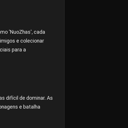
mo 'NuoZhas', cada
imigos e colecionar
ciais para a
s difícil de dominar. As
onagens e batalha