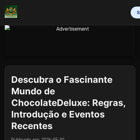
S
INÍCIO
ESPORTES VIRTUAIS
ROLETA
JOGOS DE BINGO
RINHA DE GALOS
CONTATE-NOS
REPORTAGENS DA MÍDIA
Descubra o Fascinante
Mundo de
ChocolateDeluxe: Regras,
Introdução e Eventos
Recentes
Publicado em:
2026-05-30