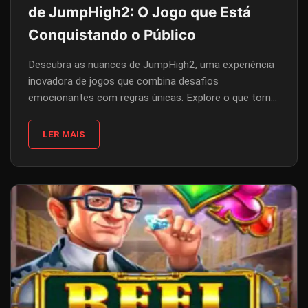
de JumpHigh2: O Jogo que Está
Conquistando o Público
Descubra as nuances de JumpHigh2, uma experiência
inovadora de jogos que combina desafios
emocionantes com regras únicas. Explore o que torna
este jogo uma adição imperdível ao mundo dos
videogames.
LER MAIS