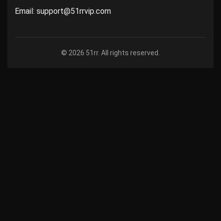
Email: support@51rrvip.com
© 2026 51rr. All rights reserved.