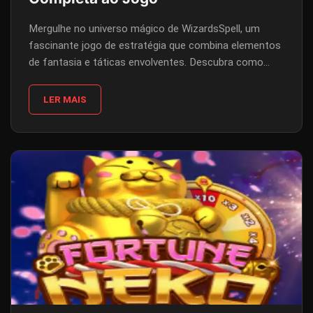
Mergulhe no universo mágico de WizardsSpell, um
fascinante jogo de estratégia que combina elementos
de fantasia e táticas envolventes. Descubra como
jogar, as regras e os eventos emocionantes que
moldam essa aventura encantadora.
LER MAIS