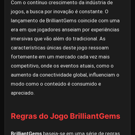
Com o contínuo crescimento da indústria de
jogos, a busca por inovação é constante. O
lançamento de BrilliantGems coincide com uma
era em que jogadores anseiam por experiências
imersivas que vão além do tradicional. As
características únicas deste jogo ressoam
fortemente em um mercado cada vez mais
competitivo, onde os eventos atuais, como o
aumento da conectividade global, influenciam o
modo como o conteúdo é consumido e
apreciado.
Regras do Jogo BrilliantGems
BrilliantGems
baseia-se em uma série de regras