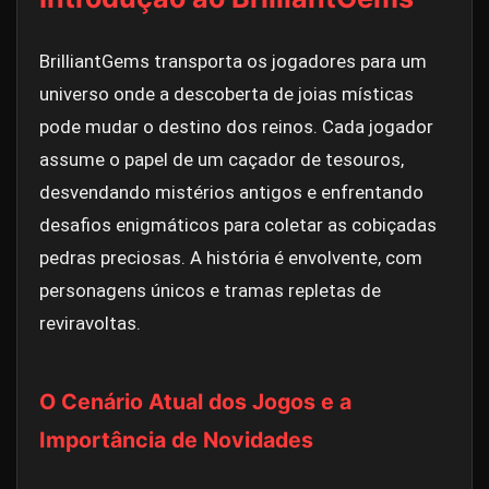
BrilliantGems transporta os jogadores para um
universo onde a descoberta de joias místicas
pode mudar o destino dos reinos. Cada jogador
assume o papel de um caçador de tesouros,
desvendando mistérios antigos e enfrentando
desafios enigmáticos para coletar as cobiçadas
pedras preciosas. A história é envolvente, com
personagens únicos e tramas repletas de
reviravoltas.
O Cenário Atual dos Jogos e a
Importância de Novidades