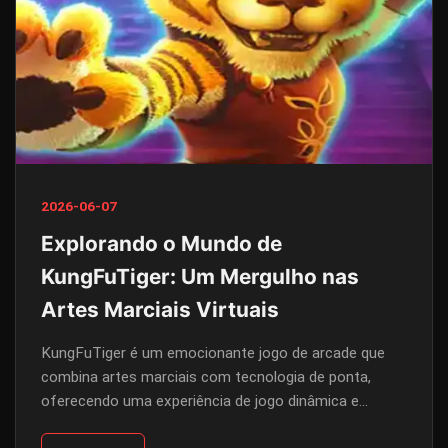
2026-06-07
Explorando o Mundo de
KungFuTiger: Um Mergulho nas
Artes Marciais Virtuais
KungFuTiger é um emocionante jogo de arcade que
combina artes marciais com tecnologia de ponta,
oferecendo uma experiência de jogo dinâmica e
envolvente.