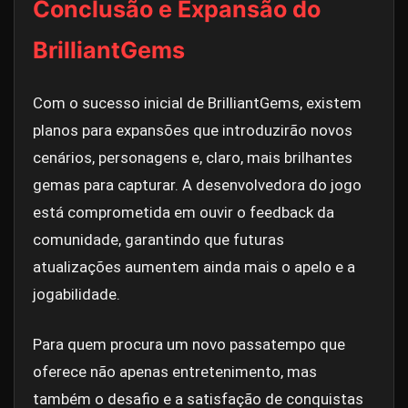
Conclusão e Expansão do
BrilliantGems
Com o sucesso inicial de BrilliantGems, existem
planos para expansões que introduzirão novos
cenários, personagens e, claro, mais brilhantes
gemas para capturar. A desenvolvedora do jogo
está comprometida em ouvir o feedback da
comunidade, garantindo que futuras
atualizações aumentem ainda mais o apelo e a
jogabilidade.
Para quem procura um novo passatempo que
oferece não apenas entretenimento, mas
também o desafio e a satisfação de conquistas